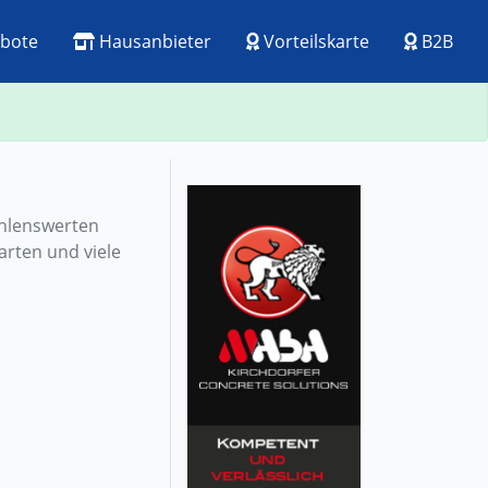
bote
Hausanbieter
Vorteilskarte
B2B
ehlenswerten
arten und viele