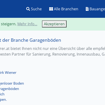
Suche
Alle Branchen
Bauange
 steigern.
Mehr Info...
Akzeptieren
it der Branche Garagenböden
r.at bietet Ihnen nicht nur eine Übersicht über alle empf
besten Partner für Sanierung, Renovierung, Innenausbau, G
irk Wiener
genloser Boden
aragenböden
ich
pen.