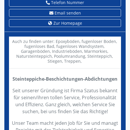
Telefon Nummer
Email senden
Zur Homepage
Auch zu finden unter:
Epoxyböden,
fugenloser Boden,
fugenloses Bad,
fugenloses Wandsystem,
Garagenböden,
Industrieböden,
Marmorkies,
Natursteinteppich,
Poolumrandung,
Steinteppich,
Stiegen,
Treppen,
Steinteppiche-Beschichtungen-Abdichtungen
Seit unserer Gründung ist Firma Szatus bekannt
für seinen/ihren tollen Service, Professionalität
und Effizienz. Ganz gleich, welchen Service Sie
suchen, bei uns finden Sie das Richtige!
Unser Team macht jeden Job für Sie und managt