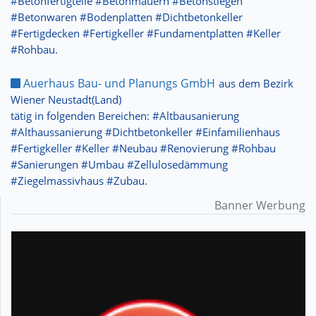
#Betonfertigteile #Betonmauern #Betonstiegen
#Betonwaren #Bodenplatten #Dichtbetonkeller
#Fertigdecken #Fertigkeller #Fundamentplatten #Keller
#Rohbau.
Auerhaus Bau- und Planungs GmbH
aus dem Bezirk
Wiener Neustadt(Land)
tätig in folgenden Bereichen: #Altbausanierung
#Althaussanierung #Dichtbetonkeller #Einfamilienhaus
#Fertigkeller #Keller #Neubau #Renovierung #Rohbau
#Sanierungen #Umbau #Zellulosedämmung
#Ziegelmassivhaus #Zubau.
Banner Werbung