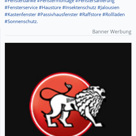
#Fensterbänke #Fenstermontage #Fenstersanierung
#Fensterservice #Haustüre #Insektenschutz #Jalousien
#Kastenfenster #Passivhausfenster #Raffstore #Rollläden
#Sonnenschutz.
Banner Werbung