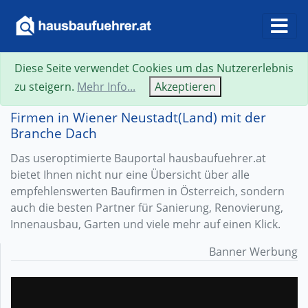
Diese Seite verwendet Cookies um das Nutzererlebnis
zu steigern.
Mehr Info...
Akzeptieren
Firmen in Wiener Neustadt(Land) mit der
Branche Dach
Das useroptimierte Bauportal hausbaufuehrer.at
bietet Ihnen nicht nur eine Übersicht über alle
empfehlenswerten Baufirmen in Österreich, sondern
auch die besten Partner für Sanierung, Renovierung,
Innenausbau, Garten und viele mehr auf einen Klick.
Banner Werbung