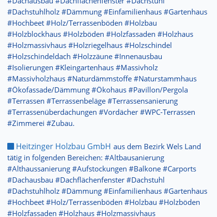
#Dachausbau #Dachflächenfenster #Dachstuhl
#Dachstuhlholz #Dämmung #Einfamilienhaus #Gartenhaus
#Hochbeet #Holz/Terrassenböden #Holzbau
#Holzblockhaus #Holzböden #Holzfassaden #Holzhaus
#Holzmassivhaus #Holzriegelhaus #Holzschindel
#Holzschindeldach #Holzzäune #Innenausbau
#Isolierungen #Kleingartenhaus #Massivholz
#Massivholzhaus #Naturdämmstoffe #Naturstammhaus
#Ökofassade/Dämmung #Ökohaus #Pavillon/Pergola
#Terrassen #Terrassenbeläge #Terrassensanierung
#Terrassenüberdachungen #Vordächer #WPC-Terrassen
#Zimmerei #Zubau.
Heitzinger Holzbau GmbH
aus dem Bezirk Wels Land
tätig in folgenden Bereichen: #Altbausanierung
#Althaussanierung #Aufstockungen #Balkone #Carports
#Dachausbau #Dachflächenfenster #Dachstuhl
#Dachstuhlholz #Dämmung #Einfamilienhaus #Gartenhaus
#Hochbeet #Holz/Terrassenböden #Holzbau #Holzböden
#Holzfassaden #Holzhaus #Holzmassivhaus