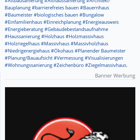
#Altbausanierung #Althaussanierung #Architekt-
Bauplanung #barrierefreies bauen #Bauernhaus
#Baumeister #biologisches bauen #Bungalow
#Einfamilienhaus #Einreichplanung #Energieausweis
#Energieberatung #Gebäudebestandsaufnahme
#Haussanierung #Holzhaus #Holzmassivhaus
#Holzriegelhaus #Massivhaus #Massivholzhaus
#Niedrigenergiehaus #Ökohaus #Planender Baumeister
#Planung/Bauaufsicht #Vermessung #Visualisierungen
#Wohnungssanierung #Zeichenbüro #Ziegelmassivhaus.
Banner Werbung