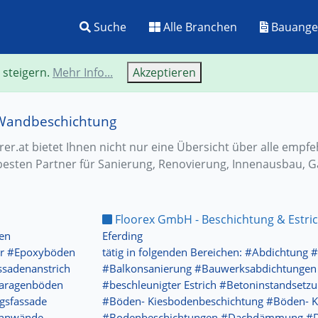
Suche
Alle Branchen
Bauange
 steigern.
Mehr Info...
Akzeptieren
 Wandbeschichtung
r.at bietet Ihnen nicht nur eine Übersicht über alle empf
besten Partner für Sanierung, Renovierung, Innenausbau, G
Floorex GmbH - Beschichtung & Estri
ken
Eferding
er #Epoxyböden
tätig in folgenden Bereichen: #Abdichtung
ssadenanstrich
#Balkonsanierung #Bauwerksabdichtungen
Garagenböden
#beschleunigter Estrich #Betoninstandsetz
gsfassade
#Böden- Kiesbodenbeschichtung #Böden- K
rennwände
#Bodenbeschichtungen #Dachdämmung #D