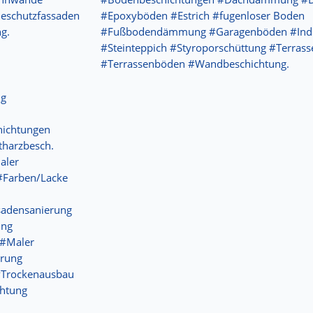
eschutzfassaden
#Epoxyböden #Estrich #fugenloser Boden
g.
#Fußbodendämmung #Garagenböden #Indu
#Steinteppich #Styroporschüttung #Terrass
#Terrassenböden #Wandbeschichtung.
ng
hichtungen
tharzbesch.
aler
#Farben/Lacke
sadensanierung
ung
 #Maler
erung
#Trockenausbau
chtung