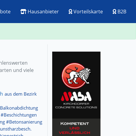
bote
Hausanbieter
Vorteilskarte
B2B
ehlenswerten
arten und viele
ch
aus dem Bezirk
 #Balkonabdichtung
 #Beschichtungen
ung #Betonsanierung
unstharzbesch.
ünnestrich