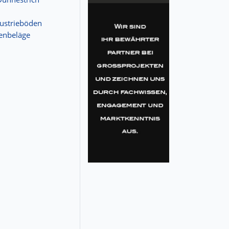
strieböden
enbeläge