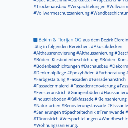
#Trockenausbau #Verspachtelungen #Vollwärm
#Vollwärmeschutzsanierung #Wandbeschichtun
Bekim & Florijan OG
aus dem Bezirk Eferdi
tätig in folgenden Bereichen: #Akustikdecken
#Althausrenovierung #Althaussanierung #Besc
#Böden- Kiesbodenbeschichtung #Böden- Kuns
#Bodenbeschichtungen #Dachausbau #Dekorm
#Denkmalpflege #Epoxyböden #Farbberatung 
#Farbgestaltung #Fassaden #Fassadenanstrich
#Fassadenmalerei #Fassadenrenovierung #Fas
#Fensteranstrich #Garagenböden #Haussanier
#Industrieböden #Kalkfassade #Kleinsanierung
#Naturfarben #Renovierungsfassade #Risssani
#Sanierungen #Spachteltechnik #Trennwände 
#Türanstrich #Verspachtelungen #Wandbeschi
#Wohnungssanierung.