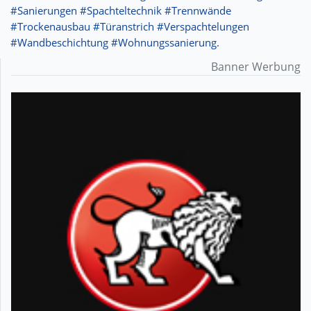
#Sanierungen #Spachteltechnik #Trennwände
#Trockenausbau #Türanstrich #Verspachtelungen
#Wandbeschichtung #Wohnungssanierung.
Banner Werbung