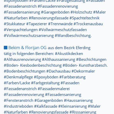
#Epoxyböden #Farben/Lacke #Farbgestaltung #Fassaden
#Fassadenanstrich #Fassadenrenovierung
#Fassadensanierung #Garagenböden #Holzschutz #Maler
#Naturfarben #Renovierungsfassade #Spachteltechnik
#Stukkateur #Tapezierer #Trennwände #Trockenausbau
#Verspachtelungen #Vollwärmeschutzfassaden
#Vollwärmeschutzsanierung #Wandbeschichtung.
Bekim & Florijan OG
aus dem Bezirk Eferding
tätig in folgenden Bereichen: #Akustikdecken
#Althausrenovierung #Althaussanierung #Beschichtungen
#Böden- Kiesbodenbeschichtung #Böden- Kunstharzbesch.
#Bodenbeschichtungen #Dachausbau #Dekormaler
#Denkmalpflege #Epoxyböden #Farbberatung
#Farben/Lacke #Farbgestaltung #Fassaden
#Fassadenanstrich #Fassadenmalerei
#Fassadenrenovierung #Fassadensanierung
#Fensteranstrich #Garagenböden #Haussanierung
#Industrieböden #Kalkfassade #Kleinsanierung #Maler
#Naturfarben #Renovierungsfassade #Risssanierung