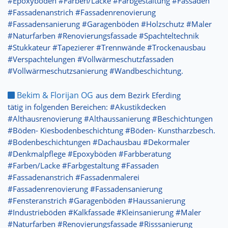
#Epoxyböden #Farben/Lacke #Farbgestaltung #Fassaden
#Fassadenanstrich #Fassadenrenovierung
#Fassadensanierung #Garagenböden #Holzschutz #Maler
#Naturfarben #Renovierungsfassade #Spachteltechnik
#Stukkateur #Tapezierer #Trennwände #Trockenausbau
#Verspachtelungen #Vollwärmeschutzfassaden
#Vollwärmeschutzsanierung #Wandbeschichtung.
Bekim & Florijan OG
aus dem Bezirk Eferding
tätig in folgenden Bereichen: #Akustikdecken
#Althausrenovierung #Althaussanierung #Beschichtungen
#Böden- Kiesbodenbeschichtung #Böden- Kunstharzbesch.
#Bodenbeschichtungen #Dachausbau #Dekormaler
#Denkmalpflege #Epoxyböden #Farbberatung
#Farben/Lacke #Farbgestaltung #Fassaden
#Fassadenanstrich #Fassadenmalerei
#Fassadenrenovierung #Fassadensanierung
#Fensteranstrich #Garagenböden #Haussanierung
#Industrieböden #Kalkfassade #Kleinsanierung #Maler
#Naturfarben #Renovierungsfassade #Risssanierung