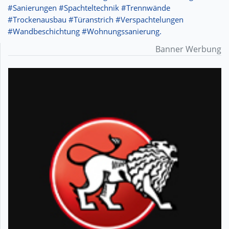
#Sanierungen #Spachteltechnik #Trennwände
#Trockenausbau #Türanstrich #Verspachtelungen
#Wandbeschichtung #Wohnungssanierung.
Banner Werbung