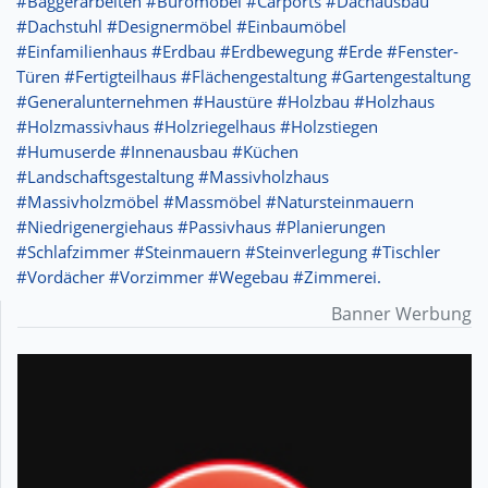
#Baggerarbeiten #Büromöbel #Carports #Dachausbau
#Dachstuhl #Designermöbel #Einbaumöbel
#Einfamilienhaus #Erdbau #Erdbewegung #Erde #Fenster-
Türen #Fertigteilhaus #Flächengestaltung #Gartengestaltung
#Generalunternehmen #Haustüre #Holzbau #Holzhaus
#Holzmassivhaus #Holzriegelhaus #Holzstiegen
#Humuserde #Innenausbau #Küchen
#Landschaftsgestaltung #Massivholzhaus
#Massivholzmöbel #Massmöbel #Natursteinmauern
#Niedrigenergiehaus #Passivhaus #Planierungen
#Schlafzimmer #Steinmauern #Steinverlegung #Tischler
#Vordächer #Vorzimmer #Wegebau #Zimmerei.
Banner Werbung