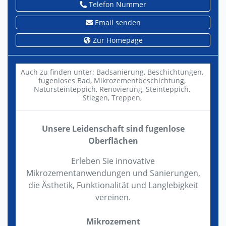
Telefon Nummer
Email senden
Zur Homepage
Auch zu finden unter:
Badsanierung,
Beschichtungen,
fugenloses Bad,
Mikrozementbeschichtung,
Natursteinteppich,
Renovierung,
Steinteppich,
Stiegen,
Treppen,
Unsere Leidenschaft sind fugenlose
Oberflächen
Erleben Sie innovative
Mikrozementanwendungen und Sanierungen,
die Ästhetik, Funktionalität und Langlebigkeit
vereinen.
Mikrozement