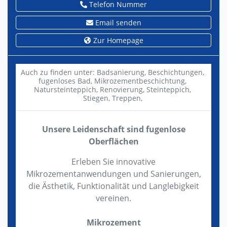
Telefon Nummer
Email senden
Zur Homepage
Auch zu finden unter:
Badsanierung,
Beschichtungen,
fugenloses Bad,
Mikrozementbeschichtung,
Natursteinteppich,
Renovierung,
Steinteppich,
Stiegen,
Treppen,
Unsere Leidenschaft sind fugenlose
Oberflächen
Erleben Sie innovative
Mikrozementanwendungen und Sanierungen,
die Ästhetik, Funktionalität und Langlebigkeit
vereinen.
Mikrozement