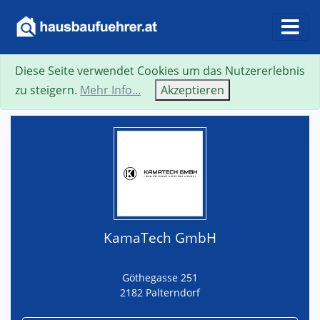
Diese Seite verwendet Cookies um das Nutzererlebnis
Suche
Neue Suche
Zurück
Visitenkarte
zu steigern.
Mehr Info...
Akzeptieren
KamaTech GmbH
Göthegasse 251
2182 Palterndorf