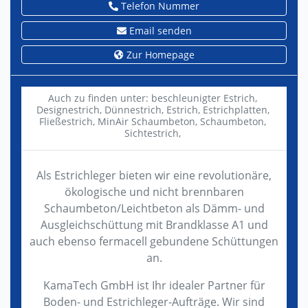
Telefon Nummer
Email senden
Zur Homepage
Auch zu finden unter:
beschleunigter Estrich,
Designestrich,
Dünnestrich,
Estrich,
Estrichplatten,
Fließestrich,
MinAir Schaumbeton,
Schaumbeton,
Sichtestrich,
Als Estrichleger bieten wir eine revolutionäre,
ökologische und nicht brennbaren
Schaumbeton/Leichtbeton als Dämm- und
Ausgleichschüttung mit Brandklasse A1 und
auch ebenso fermacell gebundene Schüttungen
an.
KamaTech GmbH ist Ihr idealer Partner für
Boden- und Estrichleger-Aufträge. Wir sind