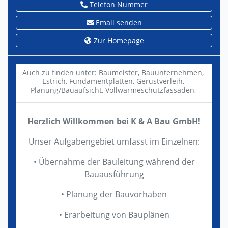
Telefon Nummer
Email senden
Zur Homepage
Auch zu finden unter:
Baumeister,
Bauunternehmen,
Estrich,
Fundamentplatten,
Gerüstverleih,
Planung/Bauaufsicht,
Vollwärmeschutzfassaden,
Herzlich Willkommen bei K & A Bau GmbH!
Unser Aufgabengebiet umfasst im Einzelnen:
• Übernahme der Bauleitung während der
Bauausführung
• Planung der Bauvorhaben
• Erarbeitung von Bauplänen