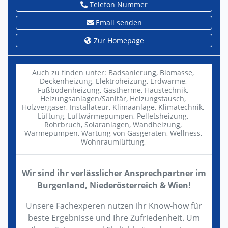
Telefon Nummer
Email senden
Zur Homepage
Auch zu finden unter:
Badsanierung,
Biomasse,
Deckenheizung,
Elektroheizung,
Erdwärme,
Fußbodenheizung,
Gastherme,
Haustechnik,
Heizungsanlagen/Sanitär,
Heizungstausch,
Holzvergaser,
Installateur,
Klimaanlage,
Klimatechnik,
Lüftung,
Luftwärmepumpen,
Pelletsheizung,
Rohrbruch,
Solaranlagen,
Wandheizung,
Wärmepumpen,
Wartung von Gasgeräten,
Wellness,
Wohnraumlüftung,
Wir sind ihr verlässlicher Ansprechpartner im
Burgenland, Niederösterreich & Wien!
Unsere Fachexperen nutzen ihr Know-how für
beste Ergebnisse und Ihre Zufriedenheit. Um