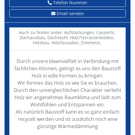
Telefon Nummer
Email senden
Auch zu finden unter:
Aufstockungen,
Carports,
Dachausbau,
Dachstuhl,
Holz/Terrassenböden,
Holzbau,
Holzfassaden,
Zimmerei,
Durch unsere Ideenvielfalt in Verbindung mit
fachlichen Können, gelingt es uns den Baustoff
Holz in edle Formen zu bringen.
Wir formen das Holz so wie Sie es brauchen.
Durch den unvergleichlichen Charakter verleiht
Holz ein angenehmes Raumklima und lädt zum
Wohlfühlen und Entspannen ein.
Als natürlich Baustoff kann es so ganz einfach
recycelt werden und ist zusätzlich noch eine
günstige Wärmedämmung