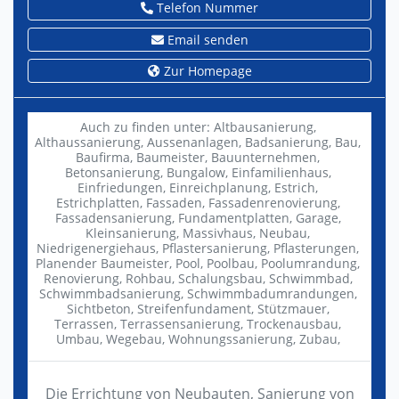
Telefon Nummer
Email senden
Zur Homepage
Auch zu finden unter:
Altbausanierung,
Althaussanierung,
Aussenanlagen,
Badsanierung,
Bau,
Baufirma,
Baumeister,
Bauunternehmen,
Betonsanierung,
Bungalow,
Einfamilienhaus,
Einfriedungen,
Einreichplanung,
Estrich,
Estrichplatten,
Fassaden,
Fassadenrenovierung,
Fassadensanierung,
Fundamentplatten,
Garage,
Kleinsanierung,
Massivhaus,
Neubau,
Niedrigenergiehaus,
Pflastersanierung,
Pflasterungen,
Planender Baumeister,
Pool,
Poolbau,
Poolumrandung,
Renovierung,
Rohbau,
Schalungsbau,
Schwimmbad,
Schwimmbadsanierung,
Schwimmbadumrandungen,
Sichtbeton,
Streifenfundament,
Stützmauer,
Terrassen,
Terrassensanierung,
Trockenausbau,
Umbau,
Wegebau,
Wohnungssanierung,
Zubau,
Die Errichtung von Neubauten, Sanierung von