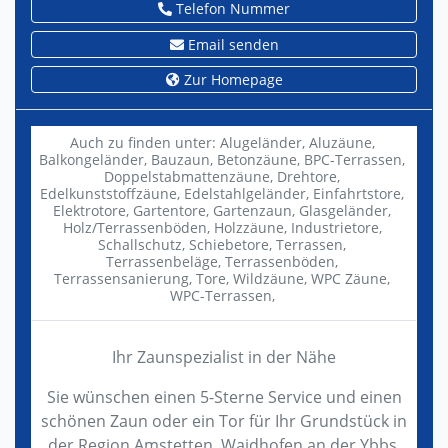
Telefon Nummer
Email senden
Zur Homepage
Auch zu finden unter:
Alugeländer,
Aluzäune,
Balkongeländer,
Bauzaun,
Betonzäune,
BPC-Terrassen,
Doppelstabmattenzäune,
Drehtore,
Edelkunststoffzäune,
Edelstahlgeländer,
Einfahrtstore,
Elektrotore,
Gartentore,
Gartenzaun,
Glasgeländer,
Holz/Terrassenböden,
Holzzäune,
Industrietore,
Schallschutz,
Schiebetore,
Terrassen,
Terrassenbeläge,
Terrassenböden,
Terrassensanierung,
Tore,
Wildzäune,
WPC Zäune,
WPC-Terrassen,
Ihr Zaunspezialist in der Nähe
Sie wünschen einen 5-Sterne Service und einen
schönen Zaun oder ein Tor für Ihr Grundstück in
der Region Amstetten, Waidhofen an der Ybbs,