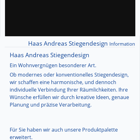
Haas Andreas Stiegendesign
Information
Haas Andreas Stiegendesign
Ein Wohnvergnügen besonderer Art.
Ob modernes oder konventionelles Stiegendesign,
wir schaffen eine harmonische, und dennoch
individuelle Verbindung Ihrer Räumlichkeiten. Ihre
Wünsche erfüllen wir durch kreative Ideen, genaue
Planung und präzise Verarbeitung.
Für Sie haben wir auch unsere Produktpalette
erweitert.