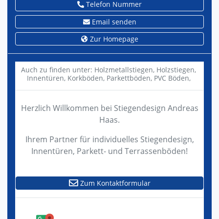
Telefon Nummer
Email senden
Zur Homepage
Auch zu finden unter:
Holzmetallstiegen,
Holzstiegen,
Innentüren,
Korkböden,
Parkettböden,
PVC Böden,
Herzlich Willkommen bei Stiegendesign Andreas
Haas.
Ihrem Partner für individuelles Stiegendesign,
Innentüren, Parkett- und Terrassenböden!
Zum Kontaktformular