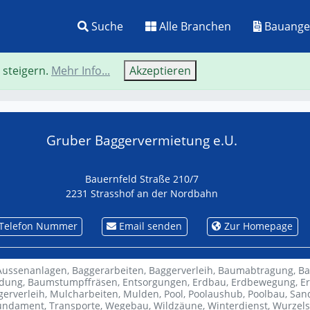
Suche
Alle Branchen
Bauange
 steigern.
Mehr Info...
Akzeptieren
Neue Suche
Zurü
Gruber Baggervermietung e.U.
Bauernfeld Straße 210/7
2231 Strasshof an der Nordbahn
Telefon Nummer
Email senden
Zur Homepage
Aussenanlagen,
Baggerarbeiten,
Baggerverleih,
Baumabtragung,
Ba
dung,
Baumstumpffräsen,
Entsorgungen,
Erdbau,
Erdbewegung,
E
erverleih,
Mulcharbeiten,
Mulden,
Pool,
Poolaushub,
Poolbau,
Sand
fundament,
Transporte,
Wegebau,
Wildzäune,
Winterdienst,
Wurzels