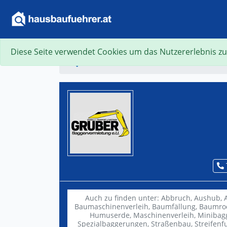
Diese Seite verwendet Cookies um das Nutzererlebnis zu
Suche
Auch zu finden unter:
Abbruch,
Aushub,
Baumaschinenverleih,
Baumfällung,
Baumro
Humuserde,
Maschinenverleih,
Minibagg
Spezialbaggerungen,
Straßenbau,
Streifen