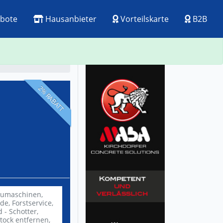
bote
Hausanbieter
Vorteilskarte
B2B
ck
Visitenkarte
2% RABATT
umaschinen,
rde,
Forstservice,
 - Schotter,
tock entfernen,