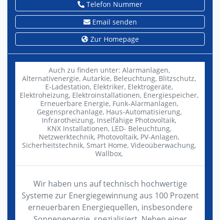
Telefon Nummer
Email senden
Zur Homepage
Auch zu finden unter:
Alarmanlagen,
Alternativenergie,
Autarkie,
Beleuchtung,
Blitzschutz,
E-Ladestation,
Elektriker,
Elektrogeräte,
Elektroheizung,
Elektroinstallationen,
Energiespeicher,
Erneuerbare Energie,
Funk-Alarmanlagen,
Gegensprechanlage,
Haus-Automatisierung,
Infrarotheizung,
Inselfähige Photovoltaik,
KNX Installationen,
LED- Beleuchtung,
Netzwerktechnik,
Photovoltaik,
PV-Anlagen,
Sicherheitstechnik,
Smart Home,
Videoüberwachung,
Wallbox,
Wir haben uns auf technisch hochwertige
Systeme zur Energiegewinnung aus 100 Prozent
erneuerbaren Energiequellen, insbesondere
Sonnenenergie, spezialisiert. Neben einer