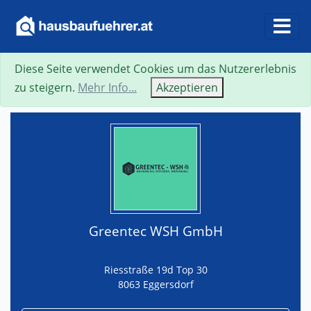
Diese Seite verwendet Cookies um das Nutzererlebnis
Suche
Neue Suche
Zurück
Visitenkarte
zu steigern.
Mehr Info...
Akzeptieren
Greentec WSH GmbH
Riesstraße 19d Top 30
8063 Eggersdorf