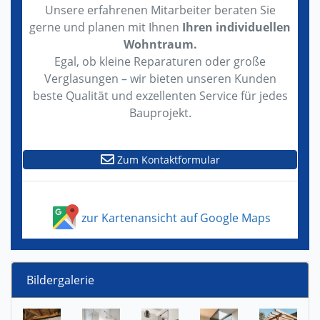
Unsere erfahrenen Mitarbeiter beraten Sie
gerne und planen mit Ihnen
Ihren individuellen
Wohntraum.
Egal, ob kleine Reparaturen oder große
Verglasungen – wir bieten unseren Kunden
beste Qualität und exzellenten Service für jedes
Bauprojekt.
Zum Kontaktformular
zur Kartenansicht auf Google Maps
Bildergalerie