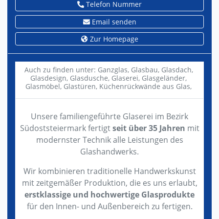
Telefon Nummer
Email senden
Zur Homepage
Auch zu finden unter:
Ganzglas,
Glasbau,
Glasdach,
Glasdesign,
Glasdusche,
Glaserei,
Glasgeländer,
Glasmöbel,
Glastüren,
Küchenrückwände aus Glas,
Unsere familiengeführte Glaserei im Bezirk
Südoststeiermark fertigt
seit über 35 Jahren
mit
modernster Technik alle Leistungen des
Glashandwerks.
Wir kombinieren traditionelle Handwerkskunst
mit zeitgemäßer Produktion, die es uns erlaubt,
erstklassige und hochwertige Glasprodukte
für den Innen- und Außenbereich zu fertigen.