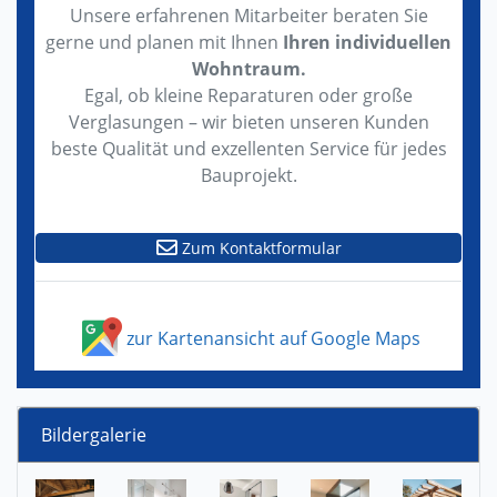
Unsere erfahrenen Mitarbeiter beraten Sie
gerne und planen mit Ihnen
Ihren individuellen
Wohntraum.
Egal, ob kleine Reparaturen oder große
Verglasungen – wir bieten unseren Kunden
beste Qualität und exzellenten Service für jedes
Bauprojekt.
Zum Kontaktformular
zur Kartenansicht auf Google Maps
Bildergalerie