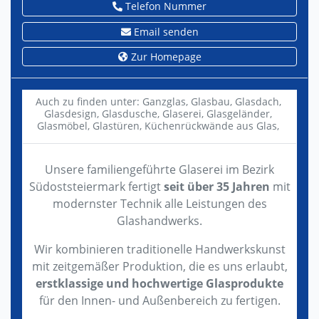
Telefon Nummer
Email senden
Zur Homepage
Auch zu finden unter:
Ganzglas,
Glasbau,
Glasdach,
Glasdesign,
Glasdusche,
Glaserei,
Glasgeländer,
Glasmöbel,
Glastüren,
Küchenrückwände aus Glas,
Unsere familiengeführte Glaserei im Bezirk
Südoststeiermark fertigt
seit über 35 Jahren
mit
modernster Technik alle Leistungen des
Glashandwerks.
Wir kombinieren traditionelle Handwerkskunst
mit zeitgemäßer Produktion, die es uns erlaubt,
erstklassige und hochwertige Glasprodukte
für den Innen- und Außenbereich zu fertigen.