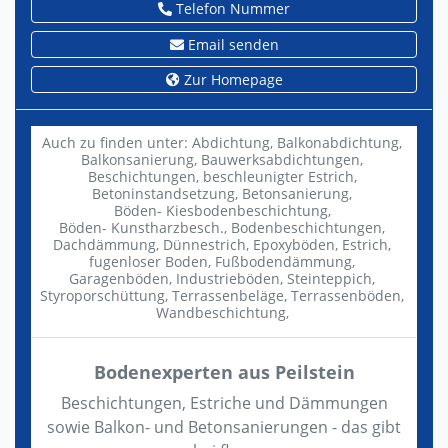
Telefon Nummer
Email senden
Zur Homepage
Auch zu finden unter:
Abdichtung,
Balkonabdichtung,
Balkonsanierung,
Bauwerksabdichtungen,
Beschichtungen,
beschleunigter Estrich,
Betoninstandsetzung,
Betonsanierung,
Böden- Kiesbodenbeschichtung,
Böden- Kunstharzbesch.,
Bodenbeschichtungen,
Dachdämmung,
Dünnestrich,
Epoxyböden,
Estrich,
fugenloser Boden,
Fußbodendämmung,
Garagenböden,
Industrieböden,
Steinteppich,
Styroporschüttung,
Terrassenbeläge,
Terrassenböden,
Wandbeschichtung,
Bodenexperten aus Peilstein
Beschichtungen, Estriche und Dämmungen
sowie Balkon- und Betonsanierungen - das gibt