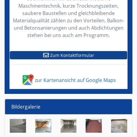
Maschinentechnik, kurze Trocknungszeiten,
saubere Baustellen und gleichbleibende
Materialqualität zählen zu den Vorteilen. Balkon-
und Betonsanierungen und auch Abdichtungen
stehen bei uns auch am Programm.
Zum Kontaktformular
zur Kartenansicht auf Google Maps
Bildergalerie