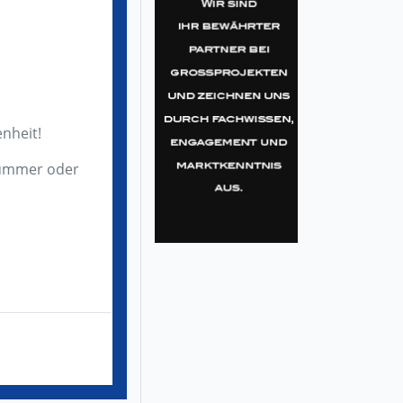
nheit!
nnummer oder