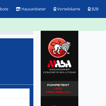
bote
Hausanbieter
Vorteilskarte
B2B
ck
Visitenkarte