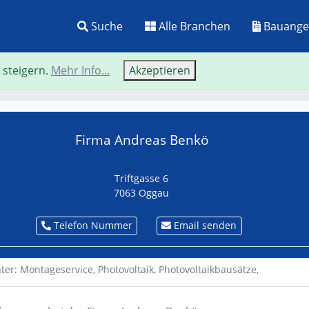
Suche
Alle Branchen
Bauange
 steigern.
Mehr Info...
Akzeptieren
Neue Suche
Zurü
Firma Andreas Benkö
Triftgasse 6
7063 Oggau
Telefon Nummer
Email senden
nter:
Montageservice,
Photovoltaik,
Photovoltaikbausätze,