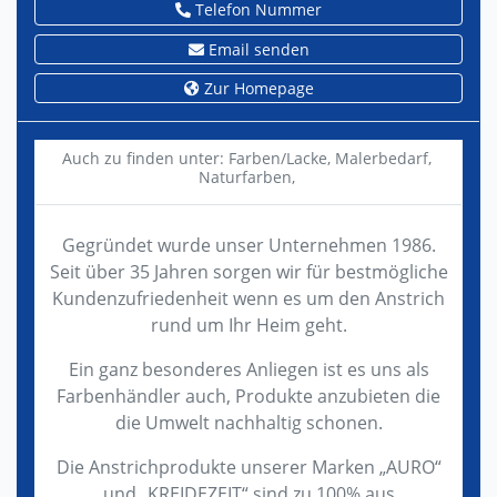
Telefon Nummer
Email senden
Zur Homepage
Auch zu finden unter:
Farben/Lacke,
Malerbedarf,
Naturfarben,
Gegründet wurde unser Unternehmen 1986.
Seit über 35 Jahren sorgen wir für bestmögliche
Kundenzufriedenheit wenn es um den Anstrich
rund um Ihr Heim geht.
Ein ganz besonderes Anliegen ist es uns als
Farbenhändler auch, Produkte anzubieten die
die Umwelt nachhaltig schonen.
Die Anstrichprodukte unserer Marken „AURO“
und „KREIDEZEIT“ sind zu 100% aus