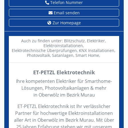
Telefon Nummer
Email senden
Zur Homepage
Auch zu finden unter:
Blitzschutz,
Elektriker,
Elektroinstallationen,
Elektrotechnische Überprüfungen,
KNX Installationen,
Photovoltaik,
Satanlagen,
Smart Home,
ET-PETZL Elektrotechnik
Ihre kompetenten Elektriker für Smarthome-
Lösungen, Photovoltaikanlagen & mehr
in Oberwölz im Bezirk Murau
ET-PETZL Elektrotechnik ist Ihr verlässlicher
Partner für hochwertige Elektroinstallationen
aller Art in Oberwölz im Bezirk Murau. Mit über
25 Jahren Erfahrung stehen wir mit unserem