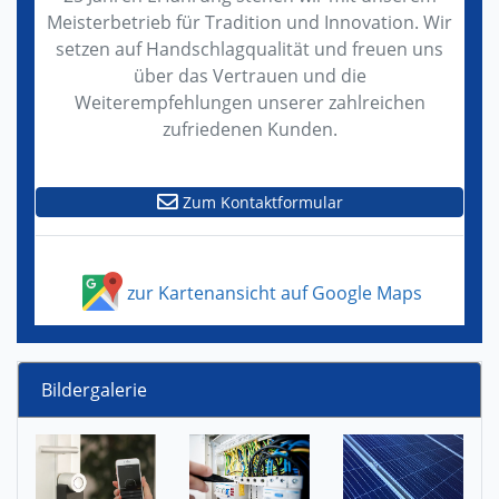
Meisterbetrieb für Tradition und Innovation. Wir
setzen auf Handschlagqualität und freuen uns
über das Vertrauen und die
Weiterempfehlungen unserer zahlreichen
zufriedenen Kunden.
Zum Kontaktformular
zur Kartenansicht auf Google Maps
Bildergalerie