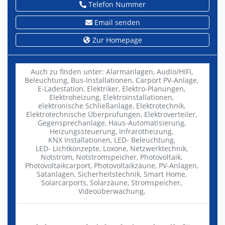
Telefon Nummer
Email senden
Zur Homepage
Auch zu finden unter:
Alarmanlagen,
Audio/HIFI,
Beleuchtung,
Bus-Installationen,
Carport PV-Anlage,
E-Ladestation,
Elektriker,
Elektro-Planungen,
Elektroheizung,
Elektroinstallationen,
elektronische Schließanlage,
Elektrotechnik,
Elektrotechnische Überprüfungen,
Elektroverteiler,
Gegensprechanlage,
Haus-Automatisierung,
Heizungssteuerung,
Infrarotheizung,
KNX Installationen,
LED- Beleuchtung,
LED- Lichtkonzepte,
Loxone,
Netzwerktechnik,
Notstrom,
Notstromspeicher,
Photovoltaik,
Photovoltaikcarport,
Photovoltaikzäune,
PV-Anlagen,
Satanlagen,
Sicherheitstechnik,
Smart Home,
Solarcarports,
Solarzäune,
Stromspeicher,
Videoüberwachung,