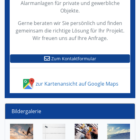
Alarmanlagen für private und gewerbliche
Objekte.
Gerne beraten wir Sie persönlich und finden
gemeinsam die richtige Lösung für Ihr Projekt.
Wir freuen uns auf Ihre Anfrage.
Zum Kontaktformular
zur Kartenansicht auf Google Maps
Bildergalerie