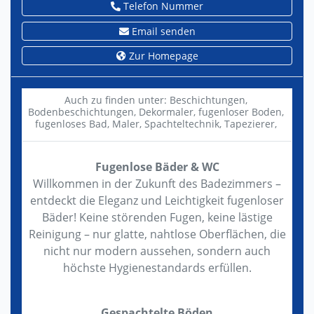
Telefon Nummer
Email senden
Zur Homepage
Auch zu finden unter:
Beschichtungen,
Bodenbeschichtungen,
Dekormaler,
fugenloser Boden,
fugenloses Bad,
Maler,
Spachteltechnik,
Tapezierer,
Fugenlose Bäder & WC
Willkommen in der Zukunft des Badezimmers –
entdeckt die Eleganz und Leichtigkeit fugenloser
Bäder! Keine störenden Fugen, keine lästige
Reinigung – nur glatte, nahtlose Oberflächen, die
nicht nur modern aussehen, sondern auch
höchste Hygienestandards erfüllen.
Gespachtelte Böden