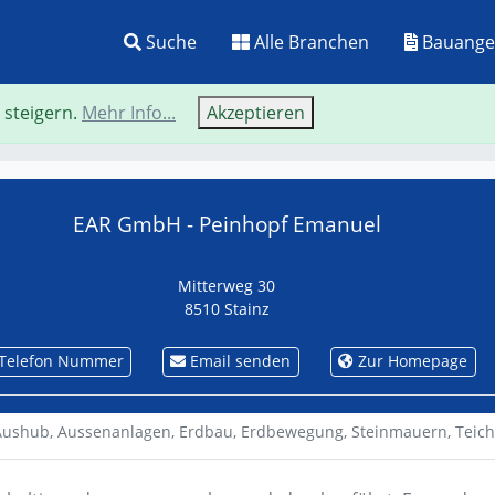
Suche
Alle Branchen
Bauange
 steigern.
Mehr Info...
Akzeptieren
Neue Suche
Zurü
EAR GmbH - Peinhopf Emanuel
Mitterweg 30
8510 Stainz
Telefon Nummer
Email senden
Zur Homepage
Aushub,
Aussenanlagen,
Erdbau,
Erdbewegung,
Steinmauern,
Teic