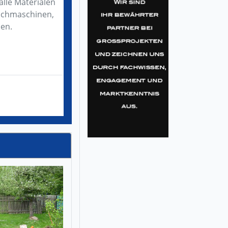
lle Materialen
ruchmaschinen,
ben.