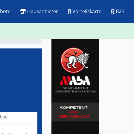
bote
Hausanbieter
Vorteilskarte
B2B
ck
Visitenkarte
hbau,