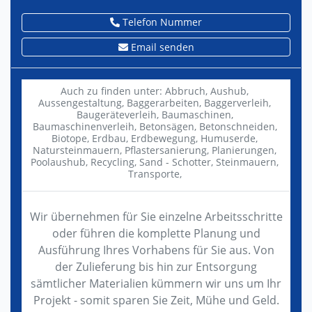
Telefon Nummer
Email senden
Auch zu finden unter:
Abbruch,
Aushub,
Aussengestaltung,
Baggerarbeiten,
Baggerverleih,
Baugeräteverleih,
Baumaschinen,
Baumaschinenverleih,
Betonsägen,
Betonschneiden,
Biotope,
Erdbau,
Erdbewegung,
Humuserde,
Natursteinmauern,
Pflastersanierung,
Planierungen,
Poolaushub,
Recycling,
Sand - Schotter,
Steinmauern,
Transporte,
Wir übernehmen für Sie einzelne Arbeitsschritte
oder führen die komplette Planung und
Ausführung Ihres Vorhabens für Sie aus. Von
der Zulieferung bis hin zur Entsorgung
sämtlicher Materialien kümmern wir uns um Ihr
Projekt - somit sparen Sie Zeit, Mühe und Geld.