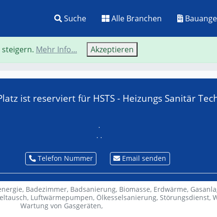
Suche
Alle Branchen
Bauange
 steigern.
Mehr Info...
Akzeptieren
Neue Suche
Zurü
Platz ist reserviert für HSTS - Heizungs Sanitär Tec
.
. .
Telefon Nummer
Email senden
energie,
Badezimmer,
Badsanierung,
Biomasse,
Erdwärme,
Gasanla
eltausch,
Luftwärmepumpen,
Ölkesselsanierung,
Störungsdienst,
W
Wartung von Gasgeräten,