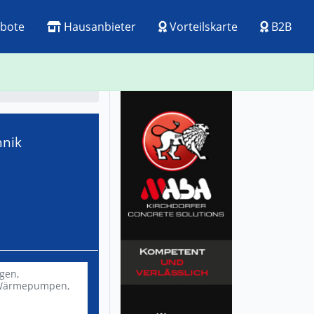
bote
Hausanbieter
Vorteilskarte
B2B
ck
Visitenkarte
hnik
gen,
ärmepumpen,