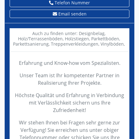
Telefon Nummer
Email senden
Auch zu finden unter:
Designbelag,
Holz/Terrassenböden,
Holzstiegen,
Parkettböden,
Parkettsanierung,
Treppenverkleidungen,
Vinylböden,
Erfahrung und Know-how vom Spezialisten.
Unser Team ist Ihr kompetenter Partner in
Realisierung Ihrer Projekte.
Höchste Qualität und Erfahrung in Verbindung
mit Verlässlichkeit sichern uns Ihre
Zufriedenheit!
Wir stehen Ihnen bei Fragen sehr gerne zur
Verfügung! Sie erreichen uns unter obiger
Telefonnummer oder schicken Sie uns Ihre