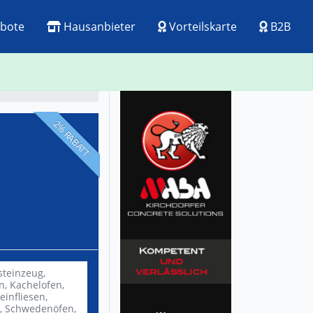
bote
Hausanbieter
Vorteilskarte
B2B
ck
Visitenkarte
2% RABATT
steinzeug,
en,
Kachelofen,
einfliesen,
,
Schwedenöfen,