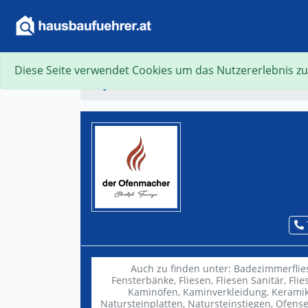
Diese Seite verwendet Cookies um das Nutzererlebnis zu
Suche
Auch zu finden unter:
Badezimmerflie
Fensterbänke,
Fliesen,
Fliesen Sanitär,
Fli
Kaminöfen,
Kaminverkleidung,
Kerami
Natursteinplatten,
Natursteinstiegen,
Ofense