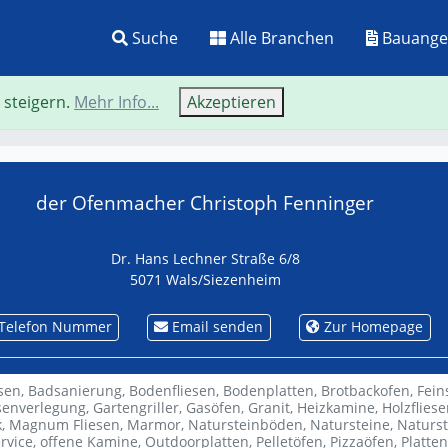
Suche
Alle Branchen
Bauange
 steigern.
Mehr Info...
Akzeptieren
Neue Suche
Zurü
der Ofenmacher Christoph Fenninger
Dr. Hans Lechner Straße 6/8
5071 Wals/Siezenheim
Telefon Nummer
Email senden
Zur Homepage
sen,
Badsanierung,
Bodenfliesen,
Bodenplatten,
Brotbackofen,
Fein
esenverlegung,
Gartengriller,
Gasöfen,
Granit,
Heizkamine,
Holzflies
k,
Magnum Fliesen,
Marmor,
Natursteinböden,
Natursteine,
Naturst
rvice,
offene Kamine,
Outdoorplatten,
Pelletöfen,
Pizzaöfen,
Platten