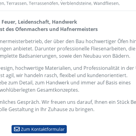
en,
Terrassen,
Terrassenöfen,
Verblendsteine,
Wandfliesen,
Feuer, Leidenschaft, Handwerk
st des Ofenmachers und Hafnermeisters
nermeisterbetrieb, der über den Bau hochwertiger Öfen hin
ngen anbietet. Darunter professionelle Fliesenarbeiten, di
omplette Badsanierungen, sowie den Neubau von Bädern.
esign, hochwertige Materialien, und Professionalität in de
st agil, wir handeln rasch, flexibel und kundenorientiert.
Liebe zum Detail, zum Handwerk und immer auf Basis eines
wohlüberlegten Gesamtkonzeptes.
nliches Gespräch. Wir freuen uns darauf, Ihnen ein Stück B
olle Gestaltung in Ihr Zuhause zu bringen.
Zum Kontaktformular