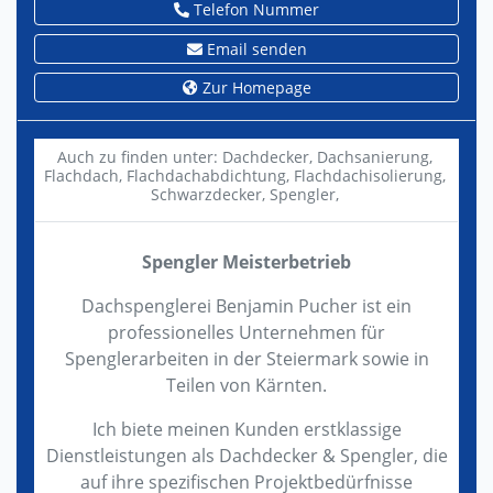
Telefon Nummer
Email senden
Zur Homepage
Auch zu finden unter:
Dachdecker,
Dachsanierung,
Flachdach,
Flachdachabdichtung,
Flachdachisolierung,
Schwarzdecker,
Spengler,
Spengler Meisterbetrieb
Dachspenglerei Benjamin Pucher ist ein
professionelles Unternehmen für
Spenglerarbeiten in der Steiermark sowie in
Teilen von Kärnten.
Ich biete meinen Kunden erstklassige
Dienstleistungen als Dachdecker & Spengler, die
auf ihre spezifischen Projektbedürfnisse