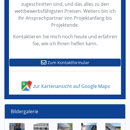
zugeschnitten sind, und das alles zu den
wettbewerbsfähigsten Preisen. Weiters bin ich
Ihr Ansprechpartner von Projektanfang bis
Projektende.
Kontaktieren Sie mich noch heute und erfahren
Sie, wie ich Ihnen helfen kann.
Zum Kontaktformular
zur Kartenansicht auf Google Maps
Bildergalerie