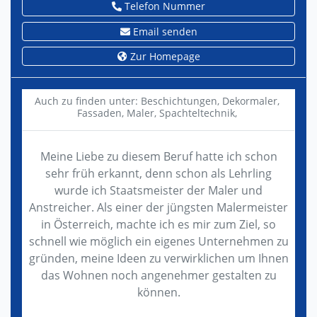
Telefon Nummer
Email senden
Zur Homepage
Auch zu finden unter:
Beschichtungen,
Dekormaler,
Fassaden,
Maler,
Spachteltechnik,
Meine Liebe zu diesem Beruf hatte ich schon
sehr früh erkannt, denn schon als Lehrling
wurde ich Staatsmeister der Maler und
Anstreicher. Als einer der jüngsten Malermeister
in Österreich, machte ich es mir zum Ziel, so
schnell wie möglich ein eigenes Unternehmen zu
gründen, meine Ideen zu verwirklichen um Ihnen
das Wohnen noch angenehmer gestalten zu
können.