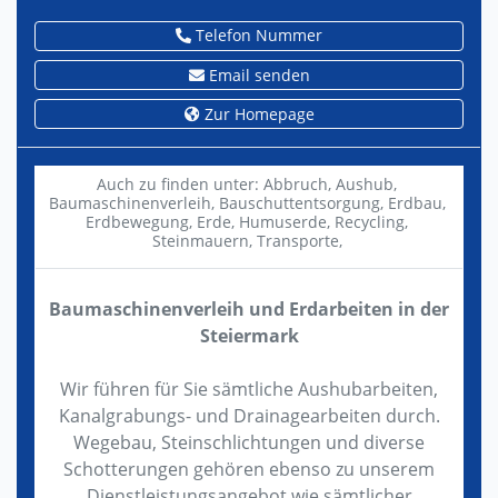
Telefon Nummer
Email senden
Zur Homepage
Auch zu finden unter:
Abbruch,
Aushub,
Baumaschinenverleih,
Bauschuttentsorgung,
Erdbau,
Erdbewegung,
Erde,
Humuserde,
Recycling,
Steinmauern,
Transporte,
Baumaschinenverleih und Erdarbeiten in der
Steiermark
Wir führen für Sie sämtliche Aushubarbeiten,
Kanalgrabungs- und Drainagearbeiten durch.
Wegebau, Steinschlichtungen und diverse
Schotterungen gehören ebenso zu unserem
Dienstleistungsangebot wie sämtlicher