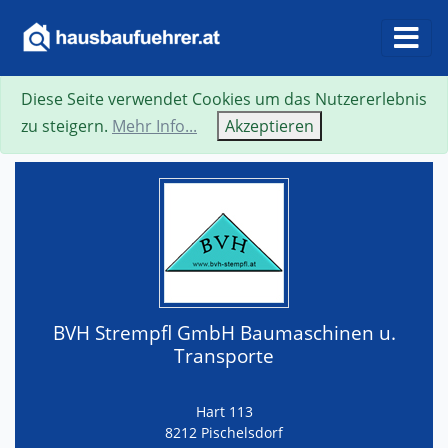
Diese Seite verwendet Cookies um das Nutzererlebnis
Suche
Neue Suche
Zurück
Visitenkarte
zu steigern.
Mehr Info...
Akzeptieren
BVH Strempfl GmbH Baumaschinen u.
Transporte
Hart 113
8212 Pischelsdorf