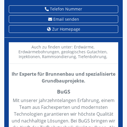
Telefon Nummer
Email senden
Zur Homepage
Auch zu finden unter:
Erdwärme,
Erdwärmebohrungen,
geologisches Gutachten,
Injektionen,
Rammsondierung,
Tiefenbohrung,
Ihr Experte für Brunnenbau und spezialisierte
Grundbauprojekte.
BuGS
Mit unserer jahrzehntelangen Erfahrung, einem
Team aus Fachexperten und modernsten
Technologien garantieren wir höchste Qualität
und nachhaltige Lösungen. Bei BuGS bringen wir