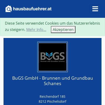
Diese Seite verwendet Cookies um das Nutzererlebnis
Suche
Neue Suche
Zurück
Visitenkarte
zu steigern.
Mehr Info...
Akzeptieren
BuGS GmbH - Brunnen und Grundbau
Schanes
Reichendorf 185
8212 Pischelsdorf