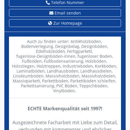
Telefon Nummer
Email senden
Zur Homepage
Auch zu finden unter:
Antikholzböden,
Bodenverlegung,
Designbelag,
Designböden,
Edelholzböden,
Fertigparkett,
fugenlose-Designböden-innen,
fugenloser Boden,
Fußböden,
Fußbodensanierung,
Holzböden,
Holzstiegen,
Holztreppen,
Industrieböden,
Korkböden,
Laminatböden,
Landhausböden,
Landhausdielen,
Linoleumböden,
Massivholzböden,
Massivholzdielen,
Massivparkett,
Parkettböden,
Parkettböden schleifen,
Parkettsanierung,
PVC Böden,
Teppichböden,
Vinylböden,
ECHTE Markenqualität seit 1997!
Ausgezeichnete Facharbeit mit Liebe zum Detail,
verbunden mit kompetenter und ehrlicher