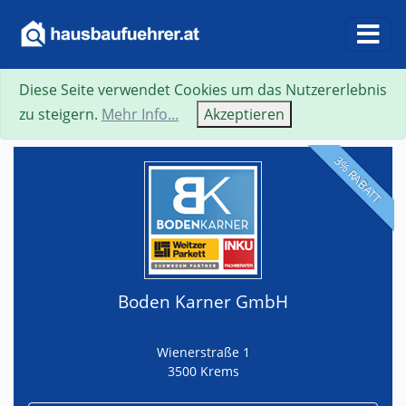
Diese Seite verwendet Cookies um das Nutzererlebnis
Suche
Neue Suche
Zurück
Visitenkarte
zu steigern.
Mehr Info...
Akzeptieren
3% RABATT
Boden Karner GmbH
Wienerstraße 1
3500 Krems