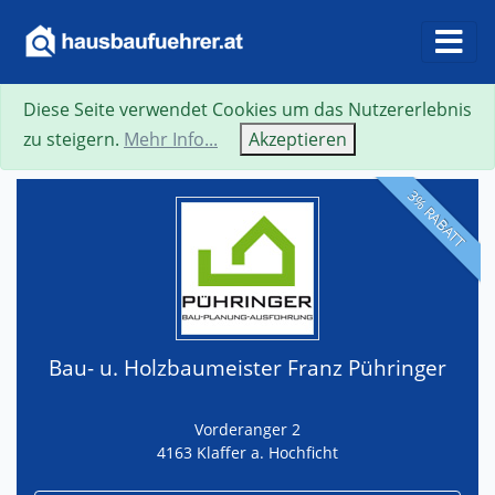
Diese Seite verwendet Cookies um das Nutzererlebnis
Suche
Neue Suche
Zurück
Visitenkarte
zu steigern.
Mehr Info...
Akzeptieren
3% RABATT
Bau- u. Holzbaumeister Franz Pühringer
Vorderanger 2
4163 Klaffer a. Hochficht