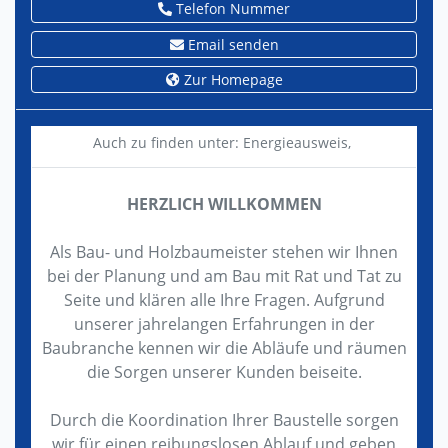
Telefon Nummer
Email senden
Zur Homepage
Auch zu finden unter:
Energieausweis,
HERZLICH WILLKOMMEN
Als Bau- und Holzbaumeister stehen wir Ihnen
bei der Planung und am Bau mit Rat und Tat zu
Seite und klären alle Ihre Fragen. Aufgrund
unserer jahrelangen Erfahrungen in der
Baubranche kennen wir die Abläufe und räumen
die Sorgen unserer Kunden beiseite.
Durch die Koordination Ihrer Baustelle sorgen
wir für einen reibungslosen Ablauf und geben