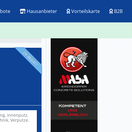
bote
Hausanbieter
Vorteilskarte
B2B
ck
Visitenkarte
2% RABATT
ung,
Innenputz,
hnik,
Verputze,