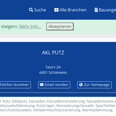
Suche
Alle Branchen
Bauange
 steigern.
Mehr Info...
Akzeptieren
Neue Suche
Zurü
AKL PUTZ
Saurs 24
6491 Schönwies
Telefon Nummer
Email senden
Zur Homepage
r Putz,
Edelputz,
Fassaden,
Fassadenrenovierung,
Fassadensanier
ofassade/Dämmung,
Putzträger,
Renovierungsfassade,
Spachteltec
meschutzfassaden,
Vollwärmeschutzsanierung,
Wärmedämmung,