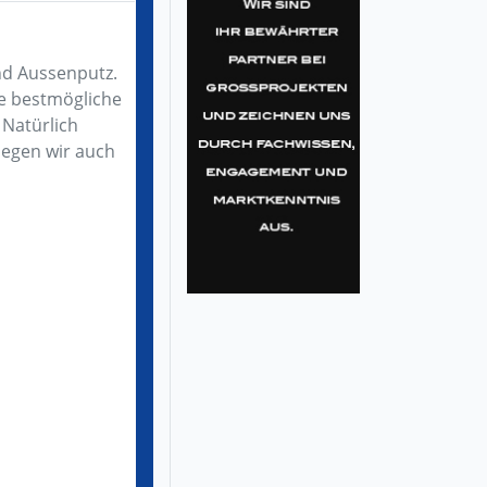
nd Aussenputz.
e bestmögliche
 Natürlich
legen wir auch