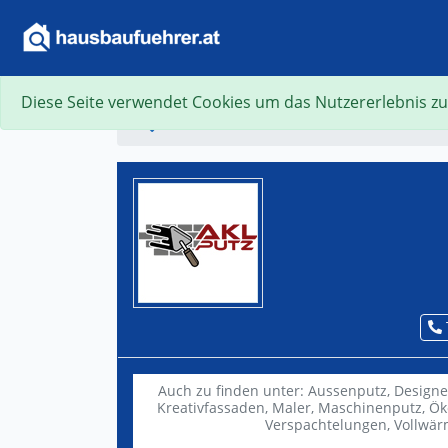
Diese Seite verwendet Cookies um das Nutzererlebnis zu
Suche
Auch zu finden unter:
Aussenputz,
Designe
Kreativfassaden,
Maler,
Maschinenputz,
Ök
Verspachtelungen,
Vollwär