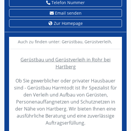
Telefon Nummer
Email senden
Zur Homepage
Auch zu finden unter:
Gerüstbau,
Gerüstverleih,
Gerüstbau und Gerüstverleih in Rohr bei
Hartberg
Ob Sie gewerblicher oder privater Hausbauer
sind - Gerüstbau Harmtodt ist Ihr Spezialist für
den Verleih und Aufbau von Gerüsten,
Personenauffangnetzen und Schutznetzen in
der Nähe von Hartberg. Wir bieten Ihnen eine
ausführliche Beratung und eine zuverlässige
Auftragserfüllung.