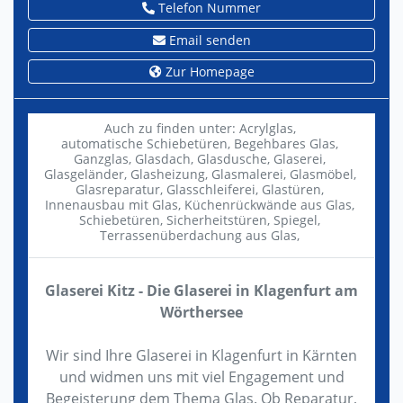
Telefon Nummer
Email senden
Zur Homepage
Auch zu finden unter:
Acrylglas,
automatische Schiebetüren,
Begehbares Glas,
Ganzglas,
Glasdach,
Glasdusche,
Glaserei,
Glasgeländer,
Glasheizung,
Glasmalerei,
Glasmöbel,
Glasreparatur,
Glasschleiferei,
Glastüren,
Innenausbau mit Glas,
Küchenrückwände aus Glas,
Schiebetüren,
Sicherheitstüren,
Spiegel,
Terrassenüberdachung aus Glas,
Glaserei Kitz - Die Glaserei in Klagenfurt am
Wörthersee
Wir sind Ihre Glaserei in Klagenfurt in Kärnten
und widmen uns mit viel Engagement und
Begeisterung dem Thema Glas. Ob Reparatur,