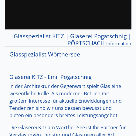
Glasspezialist KITZ | Glaserei Pogatschnig |
PÖRTSCHACH
Information
Glasspezialist Wörthersee
Glaserei KITZ - Emil Pogatschnig
In der Architektur der Gegenwart spielt Glas eine
wesentliche Rolle. Als moderner Betrieb mit
großem Interesse für aktuelle Entwicklungen und
Tendenzen sind wir uns dessen bewusst und
bieten ein besonders breites Leistungsangebot.
Die Glaserei Kitz am Wörther See ist Ihr Partner für
Verglasungen, Fenster und Glastüren aller Art.