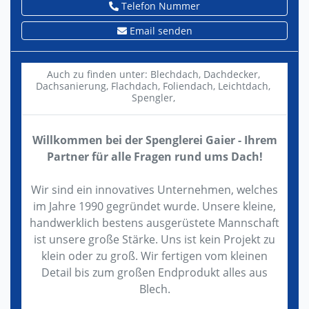
Telefon Nummer
Email senden
Auch zu finden unter:
Blechdach,
Dachdecker,
Dachsanierung,
Flachdach,
Foliendach,
Leichtdach,
Spengler,
Willkommen bei der Spenglerei Gaier - Ihrem
Partner für alle Fragen rund ums Dach!
Wir sind ein innovatives Unternehmen, welches
im Jahre 1990 gegründet wurde. Unsere kleine,
handwerklich bestens ausgerüstete Mannschaft
ist unsere große Stärke. Uns ist kein Projekt zu
klein oder zu groß. Wir fertigen vom kleinen
Detail bis zum großen Endprodukt alles aus
Blech.