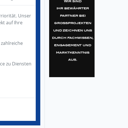
riorität. Unser
kt auf Ihre
zahlreiche
ce zu Diensten