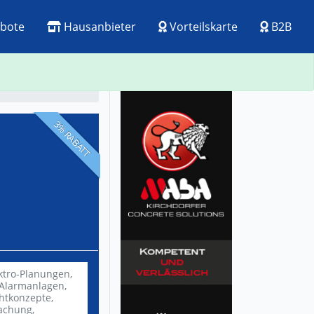
bote
Hausanbieter
Vorteilskarte
B2B
ck
Visitenkarte
3% RABATT
ktro-Planungen,
Alarmanlagen,
chtkonzepte,
achung,