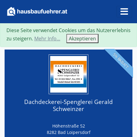
Diese Seite verwendet Cookies um das Nutzererlebnis
Suche
Neue Suche
Zurück
Visitenkarte
zu steigern.
Mehr Info...
Akzeptieren
5% RABATT
Dachdeckerei-Spenglerei Gerald
Schweinzer
Höhenstraße 52
8282 Bad Loipersdorf