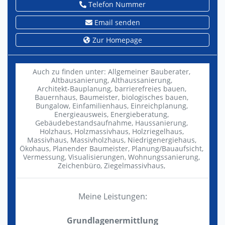
Telefon Nummer
Email senden
Zur Homepage
Auch zu finden unter:
Allgemeiner Bauberater,
Altbausanierung,
Althaussanierung,
Architekt-Bauplanung,
barrierefreies bauen,
Bauernhaus,
Baumeister,
biologisches bauen,
Bungalow,
Einfamilienhaus,
Einreichplanung,
Energieausweis,
Energieberatung,
Gebäudebestandsaufnahme,
Haussanierung,
Holzhaus,
Holzmassivhaus,
Holzriegelhaus,
Massivhaus,
Massivholzhaus,
Niedrigenergiehaus,
Ökohaus,
Planender Baumeister,
Planung/Bauaufsicht,
Vermessung,
Visualisierungen,
Wohnungssanierung,
Zeichenbüro,
Ziegelmassivhaus,
Meine Leistungen:
Grundlagenermittlung