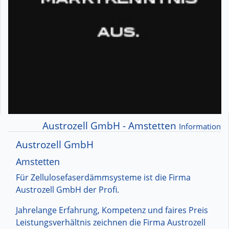
Austrozell GmbH - Amstetten
Information
Austrozell GmbH
Amstetten
Für Zellulosefaserdämmsysteme ist die Firma
Austrozell GmbH der Profi.
Jahrelange Erfahrung, Kompetenz und faires Preis
Leistungsverhältnis zeichnen die Firma Austrozell