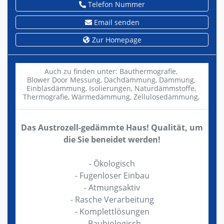
Telefon Nummer
Email senden
Zur Homepage
Auch zu finden unter:
Bauthermografie,
Blower Door Messung,
Dachdämmung,
Dämmung,
Einblasdämmung,
Isolierungen,
Naturdämmstoffe,
Thermografie,
Wärmedämmung,
Zellulosedämmung,
Das Austrozell-gedämmte Haus! Qualität, um
die Sie beneidet werden!
- Ökologisch
- Fugenloser Einbau
- Atmungsaktiv
- Rasche Verarbeitung
- Komplettlösungen
- Baubiologisch