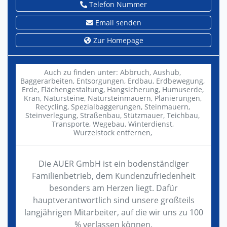
Telefon Nummer
Email senden
Zur Homepage
Auch zu finden unter:
Abbruch,
Aushub,
Baggerarbeiten,
Entsorgungen,
Erdbau,
Erdbewegung,
Erde,
Flächengestaltung,
Hangsicherung,
Humuserde,
Kran,
Natursteine,
Natursteinmauern,
Planierungen,
Recycling,
Spezialbaggerungen,
Steinmauern,
Steinverlegung,
Straßenbau,
Stützmauer,
Teichbau,
Transporte,
Wegebau,
Winterdienst,
Wurzelstock entfernen,
Die AUER GmbH ist ein bodenständiger
Familienbetrieb, dem Kundenzufriedenheit
besonders am Herzen liegt. Dafür
hauptverantwortlich sind unsere großteils
langjährigen Mitarbeiter, auf die wir uns zu 100
% verlassen können.